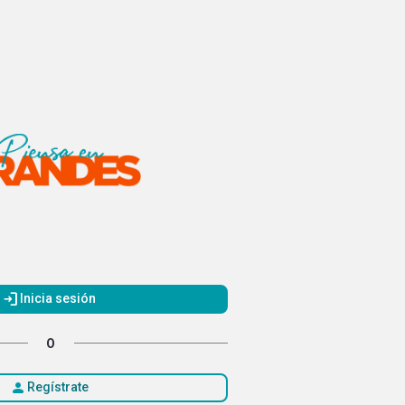
login
Inicia sesión
O
person
Regístrate